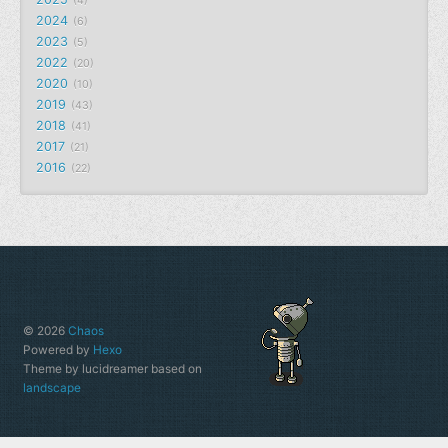
4
2024
6
2023
5
2022
20
2020
10
2019
43
2018
41
2017
21
2016
22
© 2026
Chaos
Powered by
Hexo
Theme by lucidreamer based on
landscape