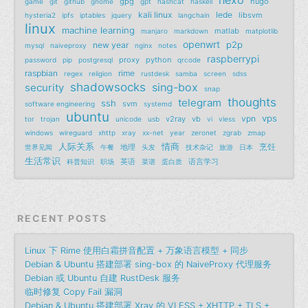
gpg
hugo
game
git
github
gnome
gpt
hashcat
haskell
kali linux
lede
libsvm
hysteria2
ipfs
iptables
jquery
langchain
linux
machine learning
matlab
manjaro
markdown
matplotlib
openwrt
p2p
new year
mysql
naiveproxy
nginx
notes
raspberrypi
proxy
python
password
pip
postgresql
qrcode
raspbian
rime
regex
religion
rustdesk
samba
screen
sdss
shadowsocks
sing-box
security
snap
thoughts
telegram
ssh
svm
software engineering
systemd
ubuntu
vps
vpn
v2ray
vb
tor
trojan
unicode
usb
vi
vless
windows
wireguard
xhttp
xray
xx-net
year
zeronet
zgrab
zmap
人际关系
情商
烹饪
地理
世界见闻
午餐
头发
技术杂记
旅游
日本
生活常识
英语
语言学习
科普知识
职场
菜谱
蛋白质
RECENT POSTS
Linux 下 Rime 使用白霜拼音配置 + 万象语言模型 + 同步
Debian & Ubuntu 搭建部署 sing-box 的 NaiveProxy 代理服务
Debian 或 Ubuntu 自建 RustDesk 服务
临时修复 Copy Fail 漏洞
Debian & Ubuntu 搭建部署 Xray 的 VLESS + XHTTP + TLS +