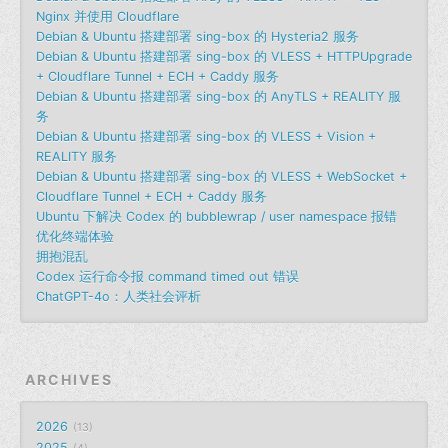
Nginx 并使用 Cloudflare
Debian & Ubuntu 搭建部署 sing-box 的 Hysteria2 服务
Debian & Ubuntu 搭建部署 sing-box 的 VLESS + HTTPUpgrade
+ Cloudflare Tunnel + ECH + Caddy 服务
Debian & Ubuntu 搭建部署 sing-box 的 AnyTLS + REALITY 服
务
Debian & Ubuntu 搭建部署 sing-box 的 VLESS + Vision +
REALITY 服务
Debian & Ubuntu 搭建部署 sing-box 的 VLESS + WebSocket +
Cloudflare Tunnel + ECH + Caddy 服务
Ubuntu 下解决 Codex 的 bubblewrap / user namespace 报错
优化终端体验
拥抱混乱
Codex 运行命令报 command timed out 错误
ChatGPT-4o：人类社会评析
ARCHIVES
2026
13
2025