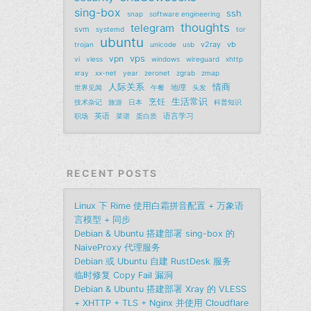
sing-box
ssh
snap
software engineering
thoughts
telegram
svm
systemd
tor
ubuntu
v2ray
vb
trojan
unicode
usb
vps
vpn
vi
vless
windows
wireguard
xhttp
xray
xx-net
year
zeronet
zgrab
zmap
人际关系
情商
地理
世界见闻
午餐
头发
生活常识
烹饪
技术杂记
旅游
日本
科普知识
英语
语言学习
职场
菜谱
蛋白质
RECENT POSTS
Linux 下 Rime 使用白霜拼音配置 + 万象语
言模型 + 同步
Debian & Ubuntu 搭建部署 sing-box 的
NaiveProxy 代理服务
Debian 或 Ubuntu 自建 RustDesk 服务
临时修复 Copy Fail 漏洞
Debian & Ubuntu 搭建部署 Xray 的 VLESS
+ XHTTP + TLS + Nginx 并使用 Cloudflare