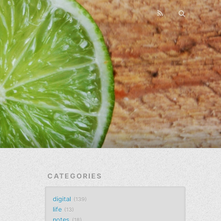
CATEGORIES
digital
139
life
13
notes
18