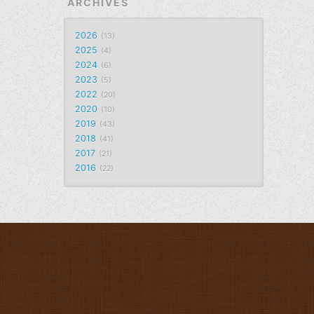
ARCHIVES
2026
13
2025
4
2024
6
2023
5
2022
20
2020
10
2019
43
2018
41
2017
21
2016
22