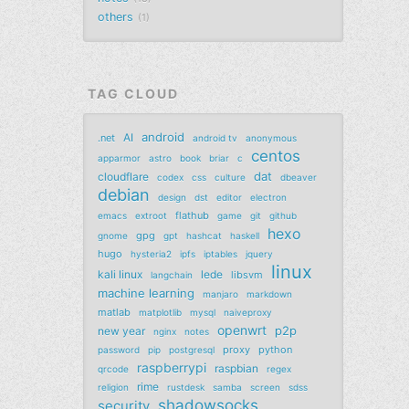
others
1
TAG CLOUD
android
AI
.net
android tv
anonymous
centos
apparmor
astro
book
briar
c
dat
cloudflare
codex
css
culture
dbeaver
debian
design
dst
editor
electron
flathub
emacs
extroot
game
git
github
hexo
gpg
gnome
gpt
hashcat
haskell
hugo
hysteria2
ipfs
iptables
jquery
linux
kali linux
lede
libsvm
langchain
machine learning
manjaro
markdown
matlab
matplotlib
mysql
naiveproxy
openwrt
p2p
new year
nginx
notes
proxy
python
password
pip
postgresql
raspberrypi
raspbian
qrcode
regex
rime
religion
rustdesk
samba
screen
sdss
shadowsocks
security